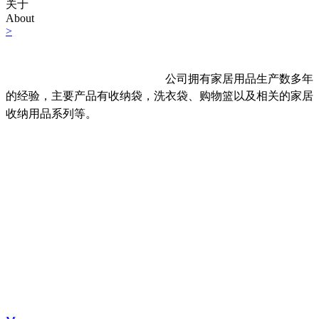
关于
About
>
浙江豪宇工艺品有限公司，位于风景秀丽的武义县王山头工业
区，生产环境优越，交通便捷。
公司拥有家居用品生产数多年
的经验，主要产品有收纳袋，洗衣袋、购物篮以及相关的家居
收纳用品系列等。
品种齐全，可根据客户的需要或来样制作。
公司有着先进的生产和管理技术，产品得到了广大客户的喜爱
和肯定，产品主要销往日本、东南亚、欧盟及北美。此外公司
正拟定新的企业营销策略，以求“人人爱豪宇...
多年来，公司以质量为根本，精益求精；以客户为上帝，服
务至上。竭诚欢迎广大客商光临惠顾，与我公司精诚合作，共
创美好明天