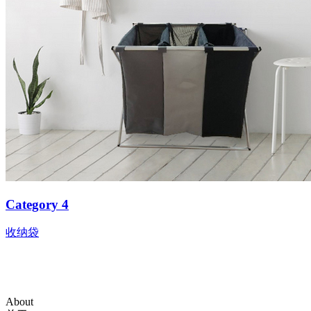
Category 4
收纳袋
About