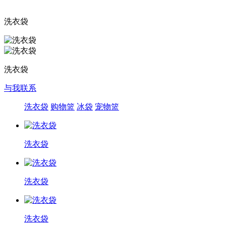
洗衣袋
洗衣袋
与我联系
洗衣袋
购物篮
冰袋
宠物篮
洗衣袋
洗衣袋
洗衣袋