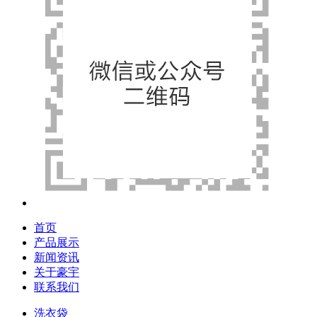
首页
产品展示
新闻资讯
关于豪宇
联系我们
洗衣袋